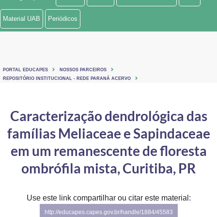
Ministério de Minas e Energia
Material UAB
Periódicos
Ministério da Ciência, Tecnologia, Inovações e Comunicações
Ministério do Meio Ambiente
PORTAL EDUCAPES
NOSSOS PARCEIROS
Ministério do Turismo
REPOSITÓRIO INSTITUCIONAL - REDE PARANÁ ACERVO
Ministério do Desenvolvimento Regional
Caracterização dendrológica das
Controladoria-Geral da União
famílias Meliaceae e Sapindaceae
Ministério da Mulher, da Família e dos Direitos Humanos
em um remanescente de floresta
Secretaria-Geral
ombrófila mista, Curitiba, PR
Secretaria de Governo
Use este link compartilhar ou citar este material:
Gabinete de Segurança Institucional
http://educapes.capes.gov.br/handle/1884/45583