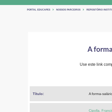
PORTAL EDUCAPES
NOSSOS PARCEIROS
REPOSITÓRIO INSTI
A forma
Use este link comp
Título: 
A forma-salár
Cipolla, Franc