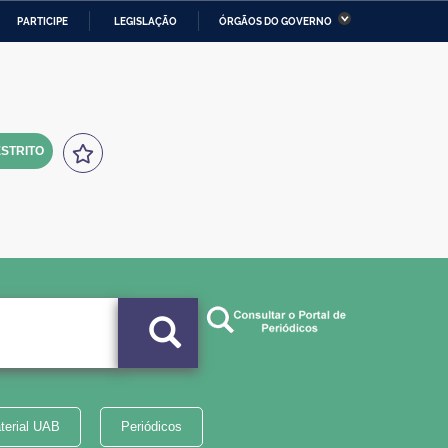
PARTICIPE
LEGISLAÇÃO
ÓRGÃOS DO GOVERNO
stério da Economia
Ministério da Infraestrutura
stério de Minas e Energia
Ministério da Ciência,
Tecnologia, Inovações e
Comunicações
STRITO
tério da Mulher, da Família
Secretaria-Geral
s Direitos Humanos
lto
terial UAB
Periódicos