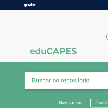
Casa Civil
Ministério da Justiça e
Segurança Pública
Ministério da Agricultura,
Ministério da Educação
Pecuária e Abastecimento
Ministério do Meio Ambiente
Ministério do Turismo
Secretaria de Governo
Gabinete de Segurança
Institucional
Navegar por:
Assunto