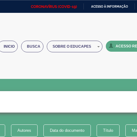
CORONAVÍRUS (COVID-19)
ACESSO À INFORMAÇÃO
Ministério da Defesa
Ministério das Relações
Mini
IR
Exteriores
PARA
O
Ministério da Cidadania
Ministério da Saúde
Mini
CONTEÚDO
ACESSO RE
INICIO
BUSCA
SOBRE O EDUCAPES
Ministério do Desenvolvimento
Controladoria-Geral da União
Minis
Regional
e do
Advocacia-Geral da União
Banco Central do Brasil
Plana
Autores
Data do documento
Título
Ma