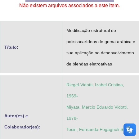
Não existem arquivos associados a este item.
Advocacia-Geral da União
Banco Central do Brasil
Modificação estrutural de
Planalto
polissacarídeos de goma arábica e
Título:
sua aplicação no desenvolvimento
de blendas eletroativas
Riegel-Vidotti, Izabel Cristina,
1969-
Miyata, Marcio Eduardo Vidotti,
Autor(es) e
1978-
Colaborador(es):
Tosin, Fernanda Fogagnoli Simas