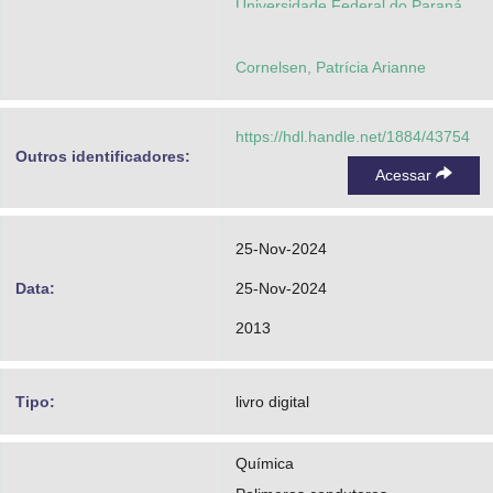
Universidade Federal do Paraná.
Setor de Ciências Exatas.
Cornelsen, Patrícia Arianne
Programa de Pós-Graduação em
Química
https://hdl.handle.net/1884/43754
Outros identificadores:
Acessar
25-Nov-2024
Data:
25-Nov-2024
2013
Tipo:
livro digital
Química