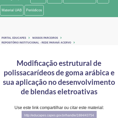
Ministério de Minas e Energia
Material UAB
Periódicos
Ministério da Ciência, Tecnologia, Inovações e Comunicações
Ministério do Meio Ambiente
PORTAL EDUCAPES
NOSSOS PARCEIROS
Ministério do Turismo
REPOSITÓRIO INSTITUCIONAL - REDE PARANÁ ACERVO
Ministério do Desenvolvimento Regional
Modificação estrutural de
Controladoria-Geral da União
polissacarídeos de goma arábica e
Ministério da Mulher, da Família e dos Direitos Humanos
sua aplicação no desenvolvimento
Secretaria-Geral
de blendas eletroativas
Secretaria de Governo
Use este link compartilhar ou citar este material:
Gabinete de Segurança Institucional
http://educapes.capes.gov.br/handle/1884/43754