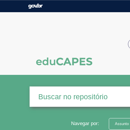
Casa Civil
Ministério da Justiça e
Segurança Pública
Ministério da Agricultura,
Ministério da Educação
Pecuária e Abastecimento
Ministério do Meio Ambiente
Ministério do Turismo
Secretaria de Governo
Gabinete de Segurança
Institucional
Navegar por:
Assunto