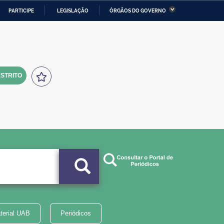
PARTICIPE
LEGISLAÇÃO
ÓRGÃOS DO GOVERNO
stério da Economia
Ministério da Infraestrutura
stério de Minas e Energia
Ministério da Ciência,
Tecnologia, Inovações e
Comunicações
STRITO
tério da Mulher, da Família
Secretaria-Geral
s Direitos Humanos
lto
terial UAB
Periódicos