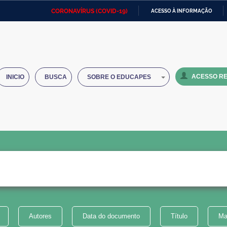
CORONAVÍRUS (COVID-19)
ACESSO À INFORMAÇÃO
Ministério da Defesa
Ministério das Relações
Mini
IR
Exteriores
PARA
O
Ministério da Cidadania
Ministério da Saúde
Mini
CONTEÚDO
ACESSO RE
INICIO
BUSCA
SOBRE O EDUCAPES
Ministério do Desenvolvimento
Controladoria-Geral da União
Minis
Regional
e do
Advocacia-Geral da União
Banco Central do Brasil
Plana
Autores
Data do documento
Título
Ma