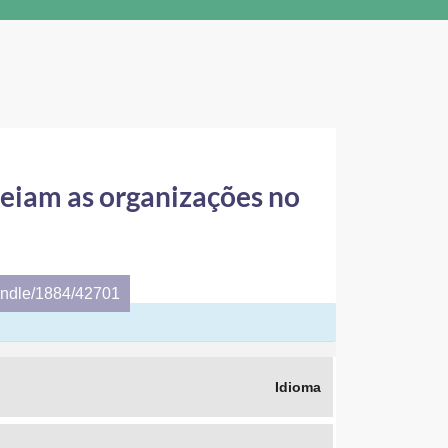
rteiam as organizações no
andle/1884/42701
Idioma