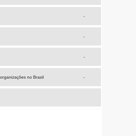
-
-
-
 organizações no Brasil
-