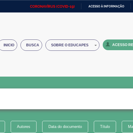
CORONAVÍRUS (COVID-19)
ACESSO À INFORMAÇÃO
Ministério da Defesa
Ministério das Relações
Mini
IR
Exteriores
PARA
O
Ministério da Cidadania
Ministério da Saúde
Mini
CONTEÚDO
ACESSO RE
INICIO
BUSCA
SOBRE O EDUCAPES
Ministério do Desenvolvimento
Controladoria-Geral da União
Minis
Regional
e do
Advocacia-Geral da União
Banco Central do Brasil
Plana
Autores
Data do documento
Título
Ma