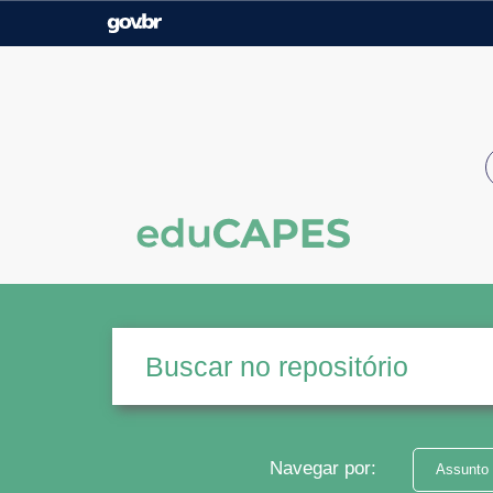
Casa Civil
Ministério da Justiça e
Segurança Pública
Ministério da Agricultura,
Ministério da Educação
Pecuária e Abastecimento
Ministério do Meio Ambiente
Ministério do Turismo
Secretaria de Governo
Gabinete de Segurança
Institucional
Navegar por:
Assunto