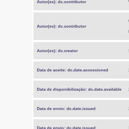
Autor(es): dc.contributor
Autor(es): dc.contributor
Autor(es): dc.creator
Data de aceite: dc.date.accessioned
Data de disponibilização: dc.date.available
Data de envio: dc.date.issued
Data de envio: dc.date.issued