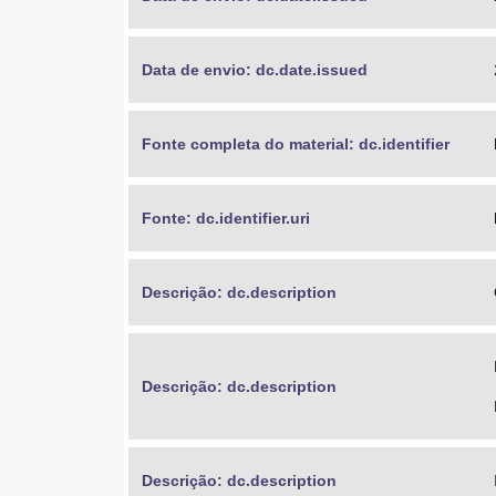
Data de envio: dc.date.issued
Fonte completa do material: dc.identifier
Fonte: dc.identifier.uri
Descrição: dc.description
Descrição: dc.description
Descrição: dc.description