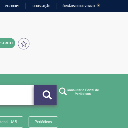
PARTICIPE
LEGISLAÇÃO
ÓRGÃOS DO GOVERNO
stério da Economia
Ministério da Infraestrutura
stério de Minas e Energia
Ministério da Ciência,
Tecnologia, Inovações e
Comunicações
STRITO
tério da Mulher, da Família
Secretaria-Geral
s Direitos Humanos
lto
terial UAB
Periódicos