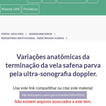
Ministério de Minas e Energia
Material UAB
Periódicos
Ministério da Ciência, Tecnologia, Inovações e Comunicações
Ministério do Meio Ambiente
PORTAL EDUCAPES
NOSSOS PARCEIROS
Ministério do Turismo
REPOSITÓRIO INSTITUCIONAL - REDE PARANÁ ACERVO
Ministério do Desenvolvimento Regional
Variações anatômicas da
Controladoria-Geral da União
terminação da veia safena parva
Ministério da Mulher, da Família e dos Direitos Humanos
pela ultra-sonografia doppler.
Secretaria-Geral
Use este link compartilhar ou citar este material:
Secretaria de Governo
http://educapes.capes.gov.br/handle/1884/40556
Gabinete de Segurança Institucional
Não existem arquivos associados a este item.