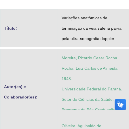
Advocacia-Geral da União
Variações anatômicas da
Banco Central do Brasil
Título:
terminação da veia safena parva
Planalto
pela ultra-sonografia doppler.
Moreira, Ricardo Cesar Rocha
Rocha, Luiz Carlos de Almeida,
1948-
Autor(es) e
Universidade Federal do Paraná.
Colaborador(es):
Setor de Ciências da Saúde.
Programa de Pós-Graduação em
Clínica Cirúrgica
Oliveira, Aguinaldo de