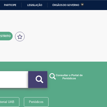
PARTICIPE
LEGISLAÇÃO
ÓRGÃOS DO GOVERNO
stério da Economia
Ministério da Infraestrutura
stério de Minas e Energia
Ministério da Ciência,
Tecnologia, Inovações e
Comunicações
STRITO
tério da Mulher, da Família
Secretaria-Geral
s Direitos Humanos
lto
terial UAB
Periódicos