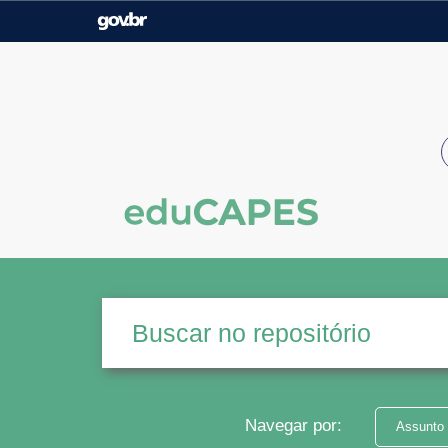
Casa Civil
Ministério da Justiça e
Segurança Pública
Ministério da Agricultura,
Ministério da Educação
Pecuária e Abastecimento
Ministério do Meio Ambiente
Ministério do Turismo
Secretaria de Governo
Gabinete de Segurança
Institucional
Navegar por:
Assunto