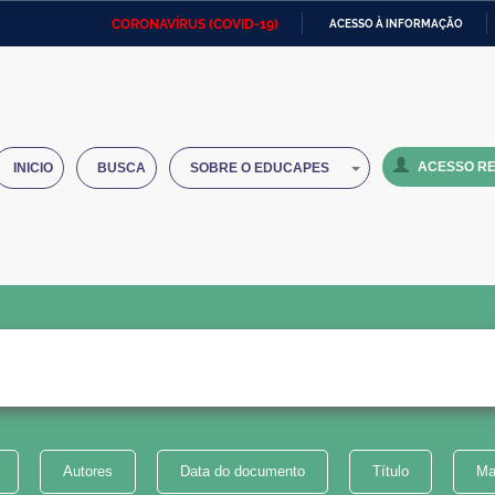
CORONAVÍRUS (COVID-19)
ACESSO À INFORMAÇÃO
Ministério da Defesa
Ministério das Relações
Mini
IR
Exteriores
PARA
O
Ministério da Cidadania
Ministério da Saúde
Mini
CONTEÚDO
ACESSO RE
INICIO
BUSCA
SOBRE O EDUCAPES
Ministério do Desenvolvimento
Controladoria-Geral da União
Minis
Regional
e do
Advocacia-Geral da União
Banco Central do Brasil
Plana
Autores
Data do documento
Título
Ma