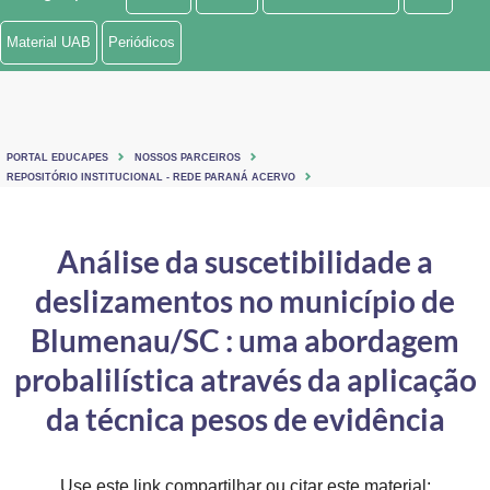
Ministério de Minas e Energia
Material UAB
Periódicos
Ministério da Ciência, Tecnologia, Inovações e Comunicações
Ministério do Meio Ambiente
PORTAL EDUCAPES
NOSSOS PARCEIROS
Ministério do Turismo
REPOSITÓRIO INSTITUCIONAL - REDE PARANÁ ACERVO
Ministério do Desenvolvimento Regional
Análise da suscetibilidade a
Controladoria-Geral da União
deslizamentos no município de
Ministério da Mulher, da Família e dos Direitos Humanos
Blumenau/SC : uma abordagem
Secretaria-Geral
probalilística através da aplicação
da técnica pesos de evidência
Secretaria de Governo
Gabinete de Segurança Institucional
Use este link compartilhar ou citar este material: