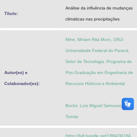
Advocacia-Geral da União
Análise da influência de mudanças
Título:
climáticas nas precipitações
Banco Central do Brasil
Planalto
Mine, Miriam Rita Moro, 1952-
Universidade Federal do Paraná.
Setor de Tecnologia. Programa de
Autor(es) e
Pós-Graduação em Engenharia de
Colaborador(es):
Recursos Hídricos e Ambiental
Buchir, Luís Miguel Samussone
Tomás
https://hdl.handle.net/1884/36194