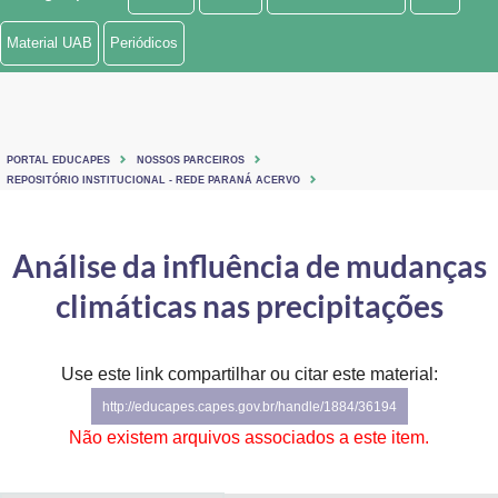
Ministério de Minas e Energia
Material UAB
Periódicos
Ministério da Ciência, Tecnologia, Inovações e Comunicações
Ministério do Meio Ambiente
PORTAL EDUCAPES
NOSSOS PARCEIROS
Ministério do Turismo
REPOSITÓRIO INSTITUCIONAL - REDE PARANÁ ACERVO
Ministério do Desenvolvimento Regional
Análise da influência de mudanças
Controladoria-Geral da União
climáticas nas precipitações
Ministério da Mulher, da Família e dos Direitos Humanos
Use este link compartilhar ou citar este material:
Secretaria-Geral
http://educapes.capes.gov.br/handle/1884/36194
Secretaria de Governo
Não existem arquivos associados a este item.
Gabinete de Segurança Institucional