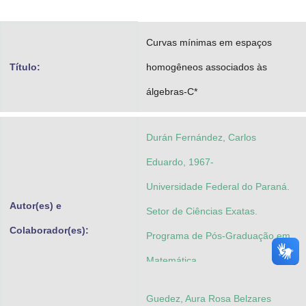
Advocacia-Geral da União
Curvas mínimas em espaços
Banco Central do Brasil
Título:
homogêneos associados às
Planalto
álgebras-C*
Durán Fernández, Carlos
Eduardo, 1967-
Universidade Federal do Paraná.
Autor(es) e
Setor de Ciências Exatas.
Colaborador(es):
Programa de Pós-Graduação em
Matemática
Guedez, Aura Rosa Belzares