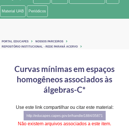
Ministério de Minas e Energia
Material UAB
Periódicos
Ministério da Ciência, Tecnologia, Inovações e Comunicações
Ministério do Meio Ambiente
PORTAL EDUCAPES
NOSSOS PARCEIROS
Ministério do Turismo
REPOSITÓRIO INSTITUCIONAL - REDE PARANÁ ACERVO
Ministério do Desenvolvimento Regional
Curvas mínimas em espaços
Controladoria-Geral da União
homogêneos associados às
Ministério da Mulher, da Família e dos Direitos Humanos
álgebras-C*
Secretaria-Geral
Use este link compartilhar ou citar este material:
Secretaria de Governo
http://educapes.capes.gov.br/handle/1884/35871
Gabinete de Segurança Institucional
Não existem arquivos associados a este item.