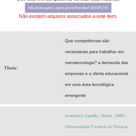
Advocacia-Geral da União
http://educapes.capes.gov.br/handle/1884/35735
Não existem arquivos associados a este item.
Banco Central do Brasil
Planalto
Que competências são
necessárias para trabalhar em
nanotecnologia? a demanda das
Título:
empresas e a oferta educacional
em uma área tecnológica
emergente
Invernizzi Castillo, Noela, 1965-
Universidade Federal do Paraná.