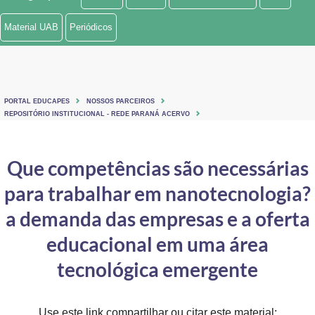
Ministério de Minas e Energia
Material UAB
Periódicos
Ministério da Ciência, Tecnologia, Inovações e Comunicações
Ministério do Meio Ambiente
PORTAL EDUCAPES
NOSSOS PARCEIROS
Ministério do Turismo
REPOSITÓRIO INSTITUCIONAL - REDE PARANÁ ACERVO
Ministério do Desenvolvimento Regional
Que competências são necessárias
Controladoria-Geral da União
para trabalhar em nanotecnologia?
Ministério da Mulher, da Família e dos Direitos Humanos
a demanda das empresas e a oferta
Secretaria-Geral
educacional em uma área
tecnológica emergente
Secretaria de Governo
Gabinete de Segurança Institucional
Use este link compartilhar ou citar este material: