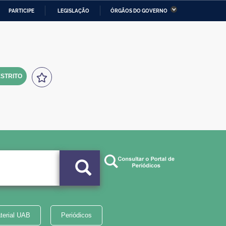
PARTICIPE
LEGISLAÇÃO
ÓRGÃOS DO GOVERNO
stério da Economia
Ministério da Infraestrutura
stério de Minas e Energia
Ministério da Ciência,
Tecnologia, Inovações e
Comunicações
STRITO
tério da Mulher, da Família
Secretaria-Geral
s Direitos Humanos
lto
terial UAB
Periódicos