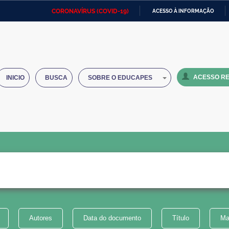
CORONAVÍRUS (COVID-19)
ACESSO À INFORMAÇÃO
Ministério da Defesa
Ministério das Relações
Mini
IR
Exteriores
PARA
O
Ministério da Cidadania
Ministério da Saúde
Mini
CONTEÚDO
ACESSO RE
INICIO
BUSCA
SOBRE O EDUCAPES
Ministério do Desenvolvimento
Controladoria-Geral da União
Minis
Regional
e do
Advocacia-Geral da União
Banco Central do Brasil
Plana
Autores
Data do documento
Título
Ma