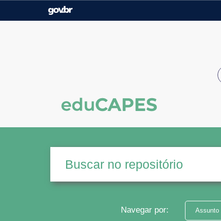
Casa Civil
Ministério da Justiça e
Segurança Pública
Ministério da Agricultura,
Ministério da Educação
Pecuária e Abastecimento
Ministério do Meio Ambiente
Ministério do Turismo
Secretaria de Governo
Gabinete de Segurança
Institucional
Navegar por:
Assunto