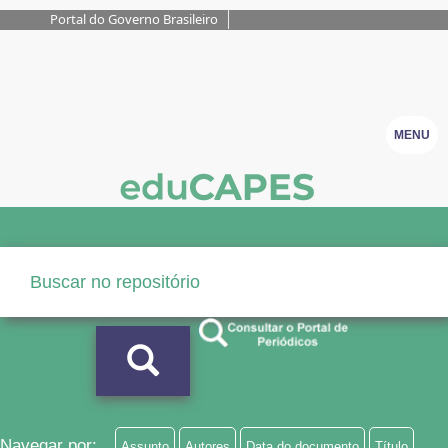
Portal do Governo Brasileiro
MENU
Navegar por:
Assunto
Autores
Data do documento
Título