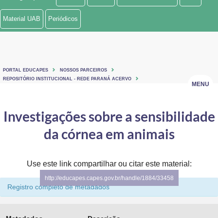
Ministério de Minas e Energia
Material UAB
Periódicos
Ministério da Ciência, Tecnologia, Inovações e Comunicações
Ministério do Meio Ambiente
PORTAL EDUCAPES
NOSSOS PARCEIROS
Ministério do Turismo
REPOSITÓRIO INSTITUCIONAL - REDE PARANÁ ACERVO
MENU
Ministério do Desenvolvimento Regional
Investigações sobre a sensibilidade
Controladoria-Geral da União
da córnea em animais
Ministério da Mulher, da Família e dos Direitos Humanos
Use este link compartilhar ou citar este material:
Secretaria-Geral
http://educapes.capes.gov.br/handle/1884/33458
Secretaria de Governo
Registro completo de metadados
Gabinete de Segurança Institucional