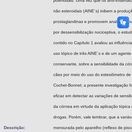
polimodais. Uma vez que os anti-inflamató
não esteroidais (AINE´s) inibem a produç
prostaglandinas e promovem analgesia oc
por dessensibilização nociceptiva, o estu
contido no Capítulo 1 avaliou as influênci
uso tópico de três AINE´s e de um agente
conservante, sobre a sensibilidade da có
cães por meio do uso do estesiômetro de
Cochet-Bonnet; a presente investigação fo
eficaz em detectar as variações de sensib
da córnea em virtude da aplicação tópica
drogas. Porém, vale lembrar, que a variáv
Descrição:
mensurada pelo aparelho (reflexo de pisc