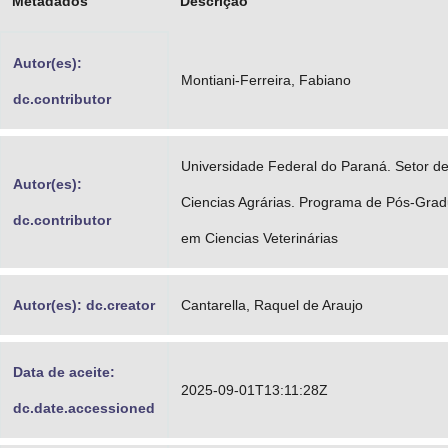
Metadados
Descrição
Advocacia-Geral da União
Autor(es):
Banco Central do Brasil
Montiani-Ferreira, Fabiano
dc.contributor
Planalto
Universidade Federal do Paraná. Setor d
Autor(es):
Ciencias Agrárias. Programa de Pós-Gra
dc.contributor
em Ciencias Veterinárias
Autor(es): dc.creator
Cantarella, Raquel de Araujo
Data de aceite:
2025-09-01T13:11:28Z
dc.date.accessioned