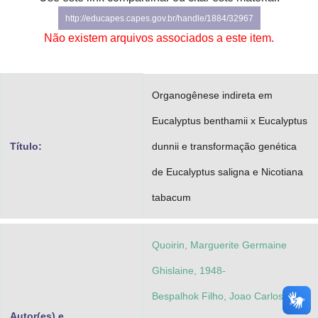
Advocacia-Geral da União
http://educapes.capes.gov.br/handle/1884/32967
Não existem arquivos associados a este item.
Banco Central do Brasil
Planalto
Organogênese indireta em
Eucalyptus benthamii x Eucalyptus
Título:
dunnii e transformação genética
de Eucalyptus saligna e Nicotiana
tabacum
Quoirin, Marguerite Germaine
Ghislaine, 1948-
Bespalhok Filho, Joao Carlos
Autor(es) e