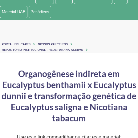
Ministério de Minas e Energia
Material UAB
Periódicos
Ministério da Ciência, Tecnologia, Inovações e Comunicações
Ministério do Meio Ambiente
PORTAL EDUCAPES
NOSSOS PARCEIROS
Ministério do Turismo
REPOSITÓRIO INSTITUCIONAL - REDE PARANÁ ACERVO
Ministério do Desenvolvimento Regional
Organogênese indireta em
Controladoria-Geral da União
Eucalyptus benthamii x Eucalyptus
Ministério da Mulher, da Família e dos Direitos Humanos
dunnii e transformação genética de
Secretaria-Geral
Eucalyptus saligna e Nicotiana
tabacum
Secretaria de Governo
Gabinete de Segurança Institucional
Use este link compartilhar ou citar este material: