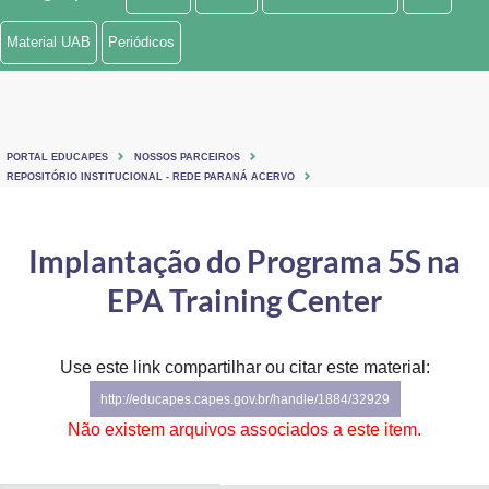
Ministério de Minas e Energia
Material UAB
Periódicos
Ministério da Ciência, Tecnologia, Inovações e Comunicações
Ministério do Meio Ambiente
PORTAL EDUCAPES
NOSSOS PARCEIROS
Ministério do Turismo
REPOSITÓRIO INSTITUCIONAL - REDE PARANÁ ACERVO
Ministério do Desenvolvimento Regional
Implantação do Programa 5S na
Controladoria-Geral da União
EPA Training Center
Ministério da Mulher, da Família e dos Direitos Humanos
Use este link compartilhar ou citar este material:
Secretaria-Geral
http://educapes.capes.gov.br/handle/1884/32929
Secretaria de Governo
Não existem arquivos associados a este item.
Gabinete de Segurança Institucional