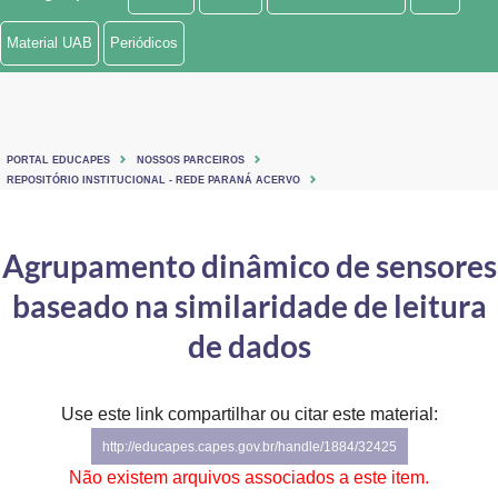
Ministério de Minas e Energia
Material UAB
Periódicos
Ministério da Ciência, Tecnologia, Inovações e Comunicações
Ministério do Meio Ambiente
PORTAL EDUCAPES
NOSSOS PARCEIROS
Ministério do Turismo
REPOSITÓRIO INSTITUCIONAL - REDE PARANÁ ACERVO
Ministério do Desenvolvimento Regional
Agrupamento dinâmico de sensores
Controladoria-Geral da União
baseado na similaridade de leitura
Ministério da Mulher, da Família e dos Direitos Humanos
de dados
Secretaria-Geral
Use este link compartilhar ou citar este material:
Secretaria de Governo
http://educapes.capes.gov.br/handle/1884/32425
Gabinete de Segurança Institucional
Não existem arquivos associados a este item.