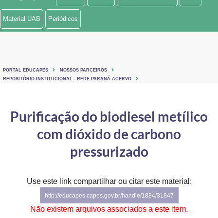
Ministério de Minas e Energia
Material UAB
Periódicos
Ministério da Ciência, Tecnologia, Inovações e Comunicações
Ministério do Meio Ambiente
PORTAL EDUCAPES
NOSSOS PARCEIROS
Ministério do Turismo
REPOSITÓRIO INSTITUCIONAL - REDE PARANÁ ACERVO
Ministério do Desenvolvimento Regional
Purificação do biodiesel metílico
Controladoria-Geral da União
com dióxido de carbono
Ministério da Mulher, da Família e dos Direitos Humanos
pressurizado
Secretaria-Geral
Use este link compartilhar ou citar este material:
Secretaria de Governo
http://educapes.capes.gov.br/handle/1884/31847
Gabinete de Segurança Institucional
Não existem arquivos associados a este item.