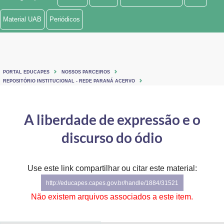
Ministério de Minas e Energia
Material UAB
Periódicos
Ministério da Ciência, Tecnologia, Inovações e Comunicações
Ministério do Meio Ambiente
PORTAL EDUCAPES
NOSSOS PARCEIROS
Ministério do Turismo
REPOSITÓRIO INSTITUCIONAL - REDE PARANÁ ACERVO
Ministério do Desenvolvimento Regional
A liberdade de expressão e o
Controladoria-Geral da União
discurso do ódio
Ministério da Mulher, da Família e dos Direitos Humanos
Use este link compartilhar ou citar este material:
Secretaria-Geral
http://educapes.capes.gov.br/handle/1884/31521
Secretaria de Governo
Não existem arquivos associados a este item.
Gabinete de Segurança Institucional