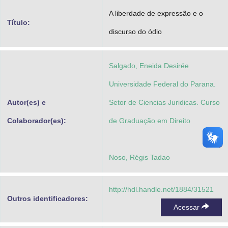
Advocacia-Geral da União
A liberdade de expressão e o
Título:
discurso do ódio
Banco Central do Brasil
Planalto
Salgado, Eneida Desirée
Universidade Federal do Parana.
Autor(es) e
Setor de Ciencias Juridicas. Curso
Colaborador(es):
de Graduação em Direito
Noso, Régis Tadao
http://hdl.handle.net/1884/31521
Outros identificadores:
Acessar