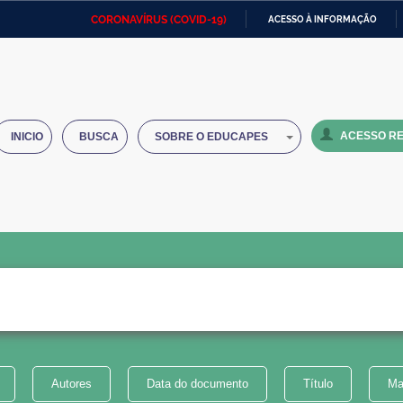
CORONAVÍRUS (COVID-19)
ACESSO À INFORMAÇÃO
Ministério da Defesa
Ministério das Relações
Mini
IR
Exteriores
PARA
O
Ministério da Cidadania
Ministério da Saúde
Mini
CONTEÚDO
ACESSO RE
INICIO
BUSCA
SOBRE O EDUCAPES
Ministério do Desenvolvimento
Controladoria-Geral da União
Minis
Regional
e do
Advocacia-Geral da União
Banco Central do Brasil
Plana
Autores
Data do documento
Título
Ma