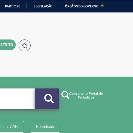
PARTICIPE
LEGISLAÇÃO
ÓRGÃOS DO GOVERNO
stério da Economia
Ministério da Infraestrutura
stério de Minas e Energia
Ministério da Ciência,
Tecnologia, Inovações e
Comunicações
STRITO
tério da Mulher, da Família
Secretaria-Geral
s Direitos Humanos
lto
terial UAB
Periódicos