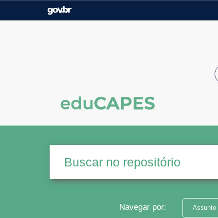
Casa Civil
Ministério da Justiça e
Segurança Pública
Ministério da Agricultura,
Ministério da Educação
Pecuária e Abastecimento
Ministério do Meio Ambiente
Ministério do Turismo
Secretaria de Governo
Gabinete de Segurança
Institucional
Navegar por:
Assunto