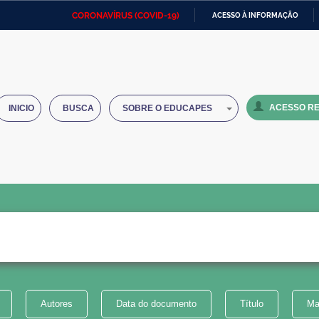
CORONAVÍRUS (COVID-19)
ACESSO À INFORMAÇÃO
Ministério da Defesa
Ministério das Relações
Mini
IR
Exteriores
PARA
O
Ministério da Cidadania
Ministério da Saúde
Mini
CONTEÚDO
ACESSO RE
INICIO
BUSCA
SOBRE O EDUCAPES
Ministério do Desenvolvimento
Controladoria-Geral da União
Minis
Regional
e do
Advocacia-Geral da União
Banco Central do Brasil
Plana
Autores
Data do documento
Título
Ma