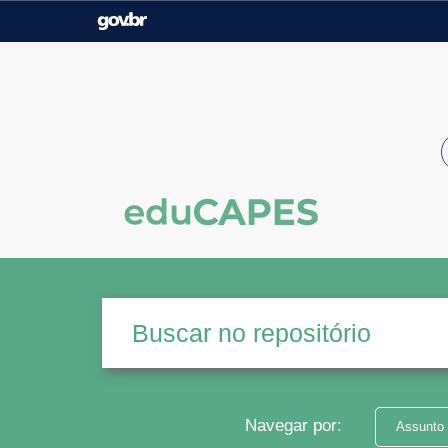
Casa Civil
Ministério da Justiça e
Segurança Pública
Ministério da Agricultura,
Ministério da Educação
Pecuária e Abastecimento
Ministério do Meio Ambiente
Ministério do Turismo
Secretaria de Governo
Gabinete de Segurança
Institucional
Navegar por:
Assunto