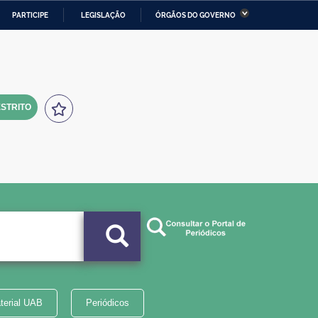
PARTICIPE
LEGISLAÇÃO
ÓRGÃOS DO GOVERNO
stério da Economia
Ministério da Infraestrutura
stério de Minas e Energia
Ministério da Ciência,
Tecnologia, Inovações e
Comunicações
STRITO
tério da Mulher, da Família
Secretaria-Geral
s Direitos Humanos
lto
terial UAB
Periódicos