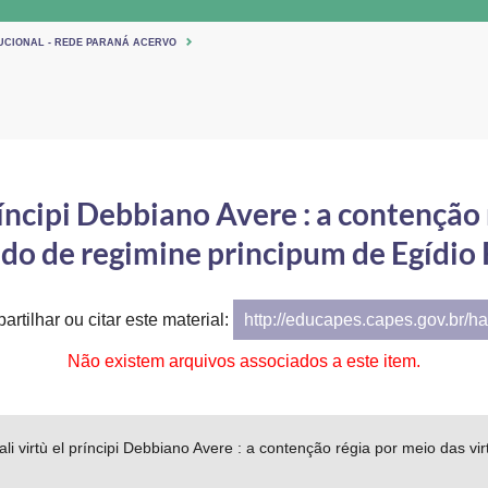
TUCIONAL - REDE PARANÁ ACERVO
ríncipi Debbiano Avere : a contenção
ado de regimine principum de Egídi
artilhar ou citar este material:
http://educapes.capes.gov.br/h
Não existem arquivos associados a este item.
li virtù el príncipi Debbiano Avere : a contenção régia por meio das vi