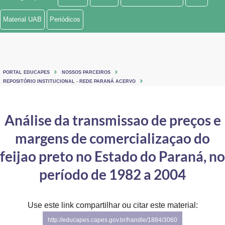
Ministério de Minas e Energia
Material UAB
Periódicos
Ministério da Ciência, Tecnologia, Inovações e Comunicações
Ministério do Meio Ambiente
PORTAL EDUCAPES
NOSSOS PARCEIROS
Ministério do Turismo
REPOSITÓRIO INSTITUCIONAL - REDE PARANÁ ACERVO
Ministério do Desenvolvimento Regional
Análise da transmissao de preços e
Controladoria-Geral da União
margens de comercializaçao do
Ministério da Mulher, da Família e dos Direitos Humanos
feijao preto no Estado do Paraná, no
Secretaria-Geral
período de 1982 a 2004
Secretaria de Governo
Use este link compartilhar ou citar este material:
Gabinete de Segurança Institucional
http://educapes.capes.gov.br/handle/1884/3060