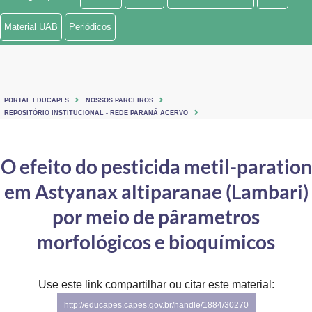
Ministério de Minas e Energia
Material UAB
Periódicos
Ministério da Ciência, Tecnologia, Inovações e Comunicações
Ministério do Meio Ambiente
PORTAL EDUCAPES
NOSSOS PARCEIROS
Ministério do Turismo
REPOSITÓRIO INSTITUCIONAL - REDE PARANÁ ACERVO
Ministério do Desenvolvimento Regional
O efeito do pesticida metil-paration
Controladoria-Geral da União
em Astyanax altiparanae (Lambari)
Ministério da Mulher, da Família e dos Direitos Humanos
por meio de pârametros
Secretaria-Geral
morfológicos e bioquímicos
Secretaria de Governo
Use este link compartilhar ou citar este material:
Gabinete de Segurança Institucional
http://educapes.capes.gov.br/handle/1884/30270