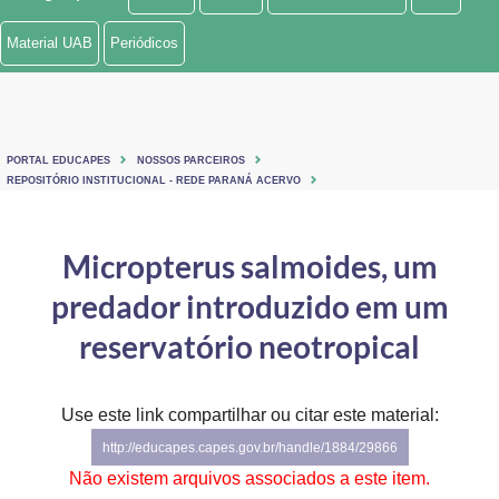
Ministério de Minas e Energia
Material UAB
Periódicos
Ministério da Ciência, Tecnologia, Inovações e Comunicações
Ministério do Meio Ambiente
PORTAL EDUCAPES
NOSSOS PARCEIROS
Ministério do Turismo
REPOSITÓRIO INSTITUCIONAL - REDE PARANÁ ACERVO
Ministério do Desenvolvimento Regional
Micropterus salmoides, um
Controladoria-Geral da União
predador introduzido em um
Ministério da Mulher, da Família e dos Direitos Humanos
reservatório neotropical
Secretaria-Geral
Use este link compartilhar ou citar este material:
Secretaria de Governo
http://educapes.capes.gov.br/handle/1884/29866
Gabinete de Segurança Institucional
Não existem arquivos associados a este item.