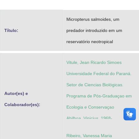
Advocacia-Geral da União
Micropterus salmoides, um
Banco Central do Brasil
Título:
predador introduzido em um
Planalto
reservatório neotropical
Vitule, Jean Ricardo Simoes
Universidade Federal do Paraná.
Setor de Ciencias Biológicas.
Autor(es) e
Programa de Pós-Graduaçao em
Colaborador(es):
Ecologia e Conservaçao
Abilhoa, Vinicius, 1968-
Ribeiro, Vanessa Maria