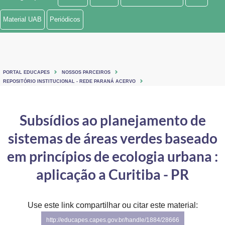
Ministério de Minas e Energia
Material UAB
Periódicos
Ministério da Ciência, Tecnologia, Inovações e Comunicações
Ministério do Meio Ambiente
PORTAL EDUCAPES
NOSSOS PARCEIROS
Ministério do Turismo
REPOSITÓRIO INSTITUCIONAL - REDE PARANÁ ACERVO
Ministério do Desenvolvimento Regional
Subsídios ao planejamento de
Controladoria-Geral da União
sistemas de áreas verdes baseado
Ministério da Mulher, da Família e dos Direitos Humanos
em princípios de ecologia urbana :
Secretaria-Geral
aplicação a Curitiba - PR
Secretaria de Governo
Use este link compartilhar ou citar este material:
Gabinete de Segurança Institucional
http://educapes.capes.gov.br/handle/1884/28666