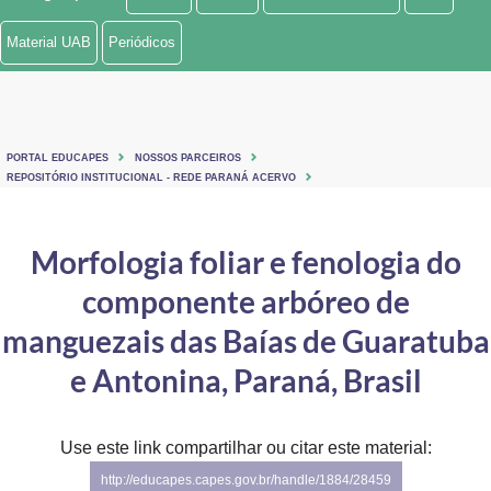
Ministério de Minas e Energia
Material UAB
Periódicos
Ministério da Ciência, Tecnologia, Inovações e Comunicações
Ministério do Meio Ambiente
PORTAL EDUCAPES
NOSSOS PARCEIROS
Ministério do Turismo
REPOSITÓRIO INSTITUCIONAL - REDE PARANÁ ACERVO
Ministério do Desenvolvimento Regional
Morfologia foliar e fenologia do
Controladoria-Geral da União
componente arbóreo de
Ministério da Mulher, da Família e dos Direitos Humanos
manguezais das Baías de Guaratuba
Secretaria-Geral
e Antonina, Paraná, Brasil
Secretaria de Governo
Use este link compartilhar ou citar este material:
Gabinete de Segurança Institucional
http://educapes.capes.gov.br/handle/1884/28459