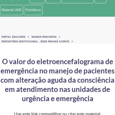
Ministério de Minas e Energia
Material UAB
Periódicos
Ministério da Ciência, Tecnologia, Inovações e Comunicações
Ministério do Meio Ambiente
PORTAL EDUCAPES
NOSSOS PARCEIROS
Ministério do Turismo
REPOSITÓRIO INSTITUCIONAL - REDE PARANÁ ACERVO
Ministério do Desenvolvimento Regional
O valor do eletroencefalograma de
Controladoria-Geral da União
emergência no manejo de pacientes
Ministério da Mulher, da Família e dos Direitos Humanos
com alteração aguda da consciência
Secretaria-Geral
em atendimento nas unidades de
urgência e emergência
Secretaria de Governo
Gabinete de Segurança Institucional
Use este link compartilhar ou citar este material: