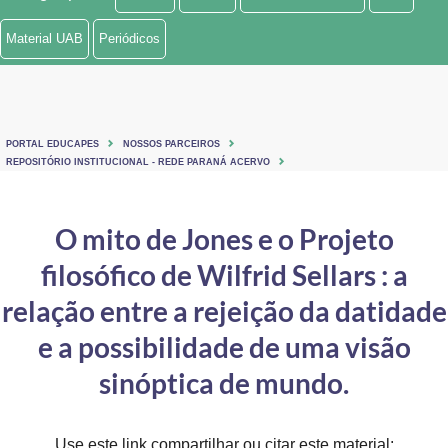
Ministério de Minas e Energia
Material UAB
Periódicos
Ministério da Ciência, Tecnologia, Inovações e Comunicações
Ministério do Meio Ambiente
PORTAL EDUCAPES
NOSSOS PARCEIROS
Ministério do Turismo
REPOSITÓRIO INSTITUCIONAL - REDE PARANÁ ACERVO
Ministério do Desenvolvimento Regional
O mito de Jones e o Projeto
Controladoria-Geral da União
filosófico de Wilfrid Sellars : a
Ministério da Mulher, da Família e dos Direitos Humanos
relação entre a rejeição da datidade
Secretaria-Geral
e a possibilidade de uma visão
sinóptica de mundo.
Secretaria de Governo
Gabinete de Segurança Institucional
Use este link compartilhar ou citar este material: