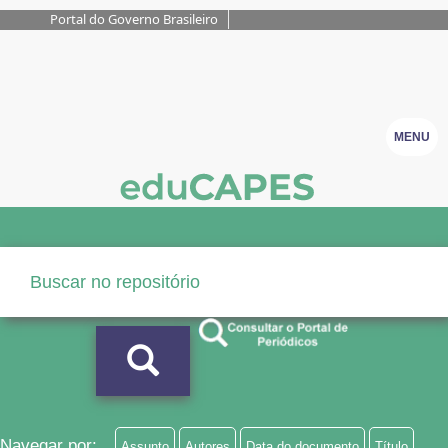
Portal do Governo Brasileiro
MENU
Navegar por:
Assunto
Autores
Data do documento
Título