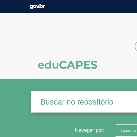
Casa Civil
Ministério da Justiça e
Segurança Pública
Ministério da Agricultura,
Ministério da Educação
Pecuária e Abastecimento
Ministério do Meio Ambiente
Ministério do Turismo
Secretaria de Governo
Gabinete de Segurança
Institucional
Navegar por:
Assunto