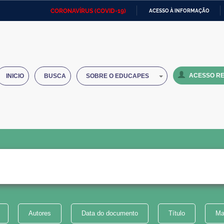
CORONAVÍRUS (COVID-19)
ACESSO À INFORMAÇÃO
Ministério da Defesa
Ministério das Relações
Mini
IR
Exteriores
PARA
O
Ministério da Cidadania
Ministério da Saúde
Mini
CONTEÚDO
ACESSO RE
INICIO
BUSCA
SOBRE O EDUCAPES
Ministério do Desenvolvimento
Controladoria-Geral da União
Minis
Regional
e do
Advocacia-Geral da União
Banco Central do Brasil
Plana
Autores
Data do documento
Título
Ma