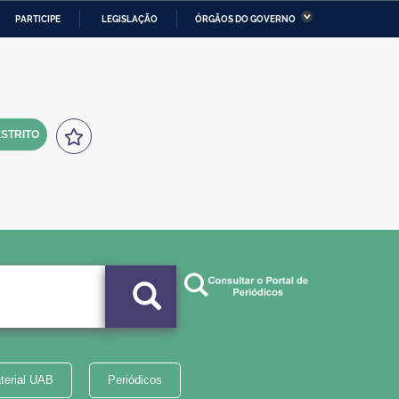
PARTICIPE
LEGISLAÇÃO
ÓRGÃOS DO GOVERNO
stério da Economia
Ministério da Infraestrutura
stério de Minas e Energia
Ministério da Ciência,
Tecnologia, Inovações e
Comunicações
STRITO
tério da Mulher, da Família
Secretaria-Geral
s Direitos Humanos
lto
terial UAB
Periódicos