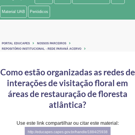
Ministério de Minas e Energia
Material UAB
Periódicos
Ministério da Ciência, Tecnologia, Inovações e Comunicações
Ministério do Meio Ambiente
PORTAL EDUCAPES
NOSSOS PARCEIROS
Ministério do Turismo
REPOSITÓRIO INSTITUCIONAL - REDE PARANÁ ACERVO
Ministério do Desenvolvimento Regional
Como estão organizadas as redes de
Controladoria-Geral da União
interações de visitação floral em
Ministério da Mulher, da Família e dos Direitos Humanos
áreas de restauração de floresta
Secretaria-Geral
atlântica?
Secretaria de Governo
Use este link compartilhar ou citar este material:
Gabinete de Segurança Institucional
http://educapes.capes.gov.br/handle/1884/25938