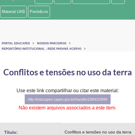
Ministério de Minas e Energia
Material UAB
Periódicos
Ministério da Ciência, Tecnologia, Inovações e Comunicações
Ministério do Meio Ambiente
PORTAL EDUCAPES
NOSSOS PARCEIROS
Ministério do Turismo
REPOSITÓRIO INSTITUCIONAL - REDE PARANÁ ACERVO
Ministério do Desenvolvimento Regional
Conflitos e tensões no uso da terra
Controladoria-Geral da União
Ministério da Mulher, da Família e dos Direitos Humanos
Use este link compartilhar ou citar este material:
http://educapes.capes.gov.br/handle/1884/24894
Secretaria-Geral
Não existem arquivos associados a este item.
Secretaria de Governo
Gabinete de Segurança Institucional
Conflitos e tensões no uso da terra
Título: