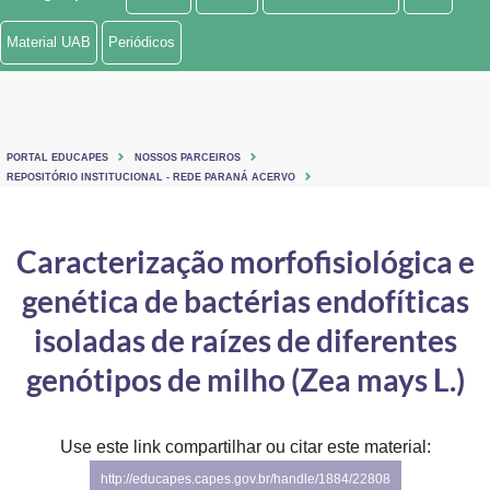
Ministério de Minas e Energia
Material UAB
Periódicos
Ministério da Ciência, Tecnologia, Inovações e Comunicações
Ministério do Meio Ambiente
PORTAL EDUCAPES
NOSSOS PARCEIROS
Ministério do Turismo
REPOSITÓRIO INSTITUCIONAL - REDE PARANÁ ACERVO
Ministério do Desenvolvimento Regional
Caracterização morfofisiológica e
Controladoria-Geral da União
genética de bactérias endofíticas
Ministério da Mulher, da Família e dos Direitos Humanos
isoladas de raízes de diferentes
Secretaria-Geral
genótipos de milho (Zea mays L.)
Secretaria de Governo
Use este link compartilhar ou citar este material:
Gabinete de Segurança Institucional
http://educapes.capes.gov.br/handle/1884/22808