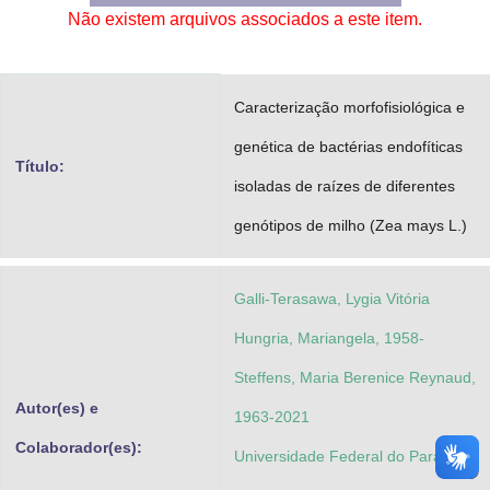
Não existem arquivos associados a este item.
Advocacia-Geral da União
Banco Central do Brasil
Caracterização morfofisiológica e
Planalto
genética de bactérias endofíticas
Título:
isoladas de raízes de diferentes
genótipos de milho (Zea mays L.)
Galli-Terasawa, Lygia Vitória
Hungria, Mariangela, 1958-
Steffens, Maria Berenice Reynaud,
Autor(es) e
1963-2021
Colaborador(es):
Universidade Federal do Paraná.