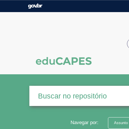
Casa Civil
Ministério da Justiça e
Segurança Pública
Ministério da Agricultura,
Ministério da Educação
Pecuária e Abastecimento
Ministério do Meio Ambiente
Ministério do Turismo
Secretaria de Governo
Gabinete de Segurança
Institucional
Navegar por:
Assunto