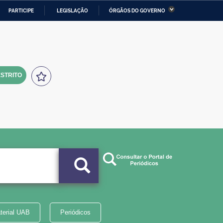
PARTICIPE
LEGISLAÇÃO
ÓRGÃOS DO GOVERNO
stério da Economia
Ministério da Infraestrutura
stério de Minas e Energia
Ministério da Ciência,
Tecnologia, Inovações e
Comunicações
STRITO
tério da Mulher, da Família
Secretaria-Geral
s Direitos Humanos
lto
terial UAB
Periódicos