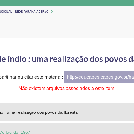
TUCIONAL - REDE PARANÁ ACERVO
 índio : uma realização dos povos d
artilhar ou citar este material:
http://educapes.capes.gov.br/h
Não existem arquivos associados a este item.
o : uma realização dos povos da floresta
Coffaci de, 1967-