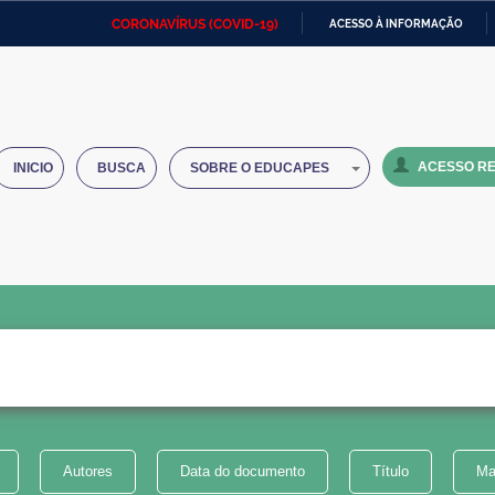
CORONAVÍRUS (COVID-19)
ACESSO À INFORMAÇÃO
Ministério da Defesa
Ministério das Relações
Mini
IR
Exteriores
PARA
O
Ministério da Cidadania
Ministério da Saúde
Mini
CONTEÚDO
ACESSO RE
INICIO
BUSCA
SOBRE O EDUCAPES
Ministério do Desenvolvimento
Controladoria-Geral da União
Minis
Regional
e do
Advocacia-Geral da União
Banco Central do Brasil
Plana
Autores
Data do documento
Título
Ma