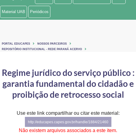
Ministério de Minas e Energia
Material UAB
Periódicos
Ministério da Ciência, Tecnologia, Inovações e Comunicações
Ministério do Meio Ambiente
PORTAL EDUCAPES
NOSSOS PARCEIROS
Ministério do Turismo
REPOSITÓRIO INSTITUCIONAL - REDE PARANÁ ACERVO
Ministério do Desenvolvimento Regional
Regime jurídico do serviço público :
Controladoria-Geral da União
garantia fundamental do cidadão e
Ministério da Mulher, da Família e dos Direitos Humanos
proibição de retrocesso social
Secretaria-Geral
Use este link compartilhar ou citar este material:
Secretaria de Governo
http://educapes.capes.gov.br/handle/1884/21460
Gabinete de Segurança Institucional
Não existem arquivos associados a este item.