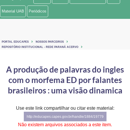
Ministério de Minas e Energia
Material UAB
Periódicos
Ministério da Ciência, Tecnologia, Inovações e Comunicações
Ministério do Meio Ambiente
PORTAL EDUCAPES
NOSSOS PARCEIROS
Ministério do Turismo
REPOSITÓRIO INSTITUCIONAL - REDE PARANÁ ACERVO
Ministério do Desenvolvimento Regional
A produção de palavras do ingles
Controladoria-Geral da União
com o morfema ED por falantes
Ministério da Mulher, da Família e dos Direitos Humanos
brasileiros : uma visão dinamica
Secretaria-Geral
Use este link compartilhar ou citar este material:
Secretaria de Governo
http://educapes.capes.gov.br/handle/1884/19779
Gabinete de Segurança Institucional
Não existem arquivos associados a este item.