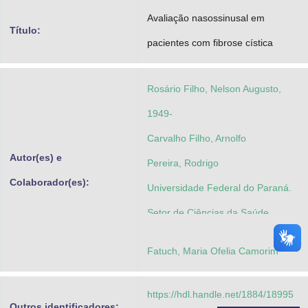
Advocacia-Geral da União
Avaliação nasossinusal em
Título:
pacientes com fibrose cística
Banco Central do Brasil
Planalto
Rosário Filho, Nelson Augusto,
1949-
Carvalho Filho, Arnolfo
Autor(es) e
Pereira, Rodrigo
Colaborador(es):
Universidade Federal do Paraná.
Setor de Ciências da Saúde.
Programa de Pós-Graduação em
Fatuch, Maria Ofelia Camorim
Saúde da Criança e do
Adolescente
https://hdl.handle.net/1884/18995
Outros identificadores: