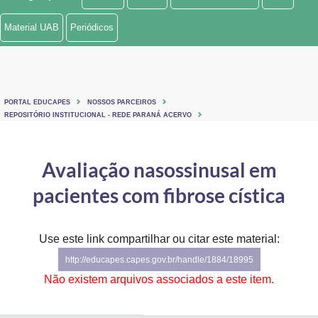
Ministério de Minas e Energia
Material UAB
Periódicos
Ministério da Ciência, Tecnologia, Inovações e Comunicações
Ministério do Meio Ambiente
PORTAL EDUCAPES
NOSSOS PARCEIROS
Ministério do Turismo
REPOSITÓRIO INSTITUCIONAL - REDE PARANÁ ACERVO
Ministério do Desenvolvimento Regional
Avaliação nasossinusal em
Controladoria-Geral da União
pacientes com fibrose cística
Ministério da Mulher, da Família e dos Direitos Humanos
Use este link compartilhar ou citar este material:
Secretaria-Geral
http://educapes.capes.gov.br/handle/1884/18995
Secretaria de Governo
Não existem arquivos associados a este item.
Gabinete de Segurança Institucional