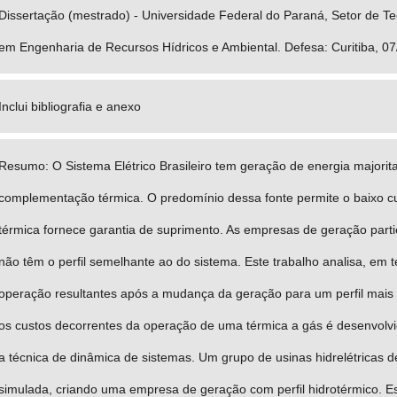
Dissertação (mestrado) - Universidade Federal do Paraná, Setor de 
em Engenharia de Recursos Hídricos e Ambiental. Defesa: Curitiba, 0
Inclui bibliografia e anexo
Resumo: O Sistema Elétrico Brasileiro tem geração de energia majorita
complementação térmica. O predomínio dessa fonte permite o baixo cu
térmica fornece garantia de suprimento. As empresas de geração partic
não têm o perfil semelhante ao do sistema. Este trabalho analisa, em 
operação resultantes após a mudança da geração para um perfil mais 
os custos decorrentes da operação de uma térmica a gás é desenvolv
a técnica de dinâmica de sistemas. Um grupo de usinas hidrelétricas 
simulada, criando uma empresa de geração com perfil hidrotérmico. E