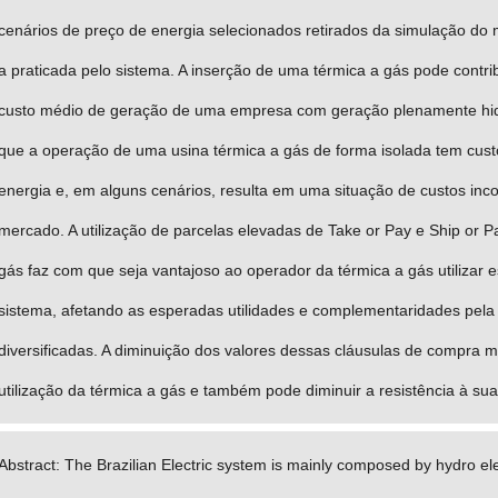
cenários de preço de energia selecionados retirados da simulação 
a praticada pelo sistema. A inserção de uma térmica a gás pode contri
custo médio de geração de uma empresa com geração plenamente hidr
que a operação de uma usina térmica a gás de forma isolada tem cus
energia e, em alguns cenários, resulta em uma situação de custos inc
mercado. A utilização de parcelas elevadas de Take or Pay e Ship or P
gás faz com que seja vantajoso ao operador da térmica a gás utilizar 
sistema, afetando as esperadas utilidades e complementaridades pela u
diversificadas. A diminuição dos valores dessas cláusulas de compra 
utilização da térmica a gás e também pode diminuir a resistência à s
Abstract: The Brazilian Electric system is mainly composed by hydro ele