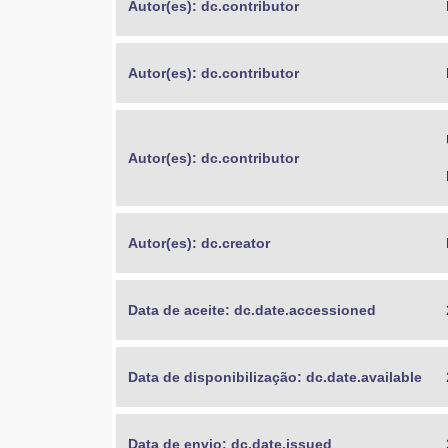
Autor(es): dc.contributor
Autor(es): dc.contributor
Autor(es): dc.contributor
Autor(es): dc.creator
Data de aceite: dc.date.accessioned
Data de disponibilização: dc.date.available
Data de envio: dc.date.issued