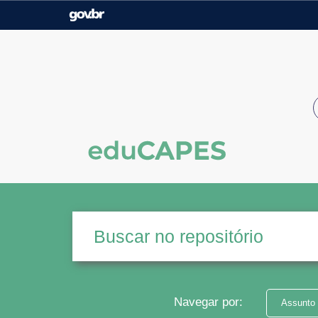
Casa Civil
Ministério da Justiça e
Segurança Pública
Ministério da Agricultura,
Ministério da Educação
Pecuária e Abastecimento
Ministério do Meio Ambiente
Ministério do Turismo
Secretaria de Governo
Gabinete de Segurança
Institucional
Navegar por:
Assunto