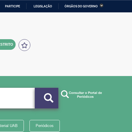
PARTICIPE
LEGISLAÇÃO
ÓRGÃOS DO GOVERNO
stério da Economia
Ministério da Infraestrutura
stério de Minas e Energia
Ministério da Ciência,
Tecnologia, Inovações e
Comunicações
STRITO
tério da Mulher, da Família
Secretaria-Geral
s Direitos Humanos
lto
terial UAB
Periódicos