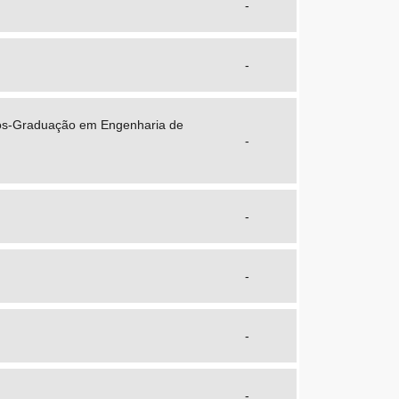
-
-
Pós-Graduação em Engenharia de
-
-
-
-
-