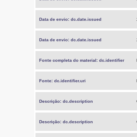
Data de envio: dc.date.issued
Data de envio: dc.date.issued
Fonte completa do material: dc.identifier
Fonte: dc.identifier.uri
Descrição: dc.description
Descrição: dc.description