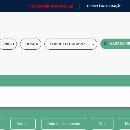
CORONAVÍRUS (COVID-19)
ACESSO À INFORMAÇÃO
Ministério da Defesa
Ministério das Relações
Mini
IR
Exteriores
PARA
O
Ministério da Cidadania
Ministério da Saúde
Mini
CONTEÚDO
ACESSO RE
INICIO
BUSCA
SOBRE O EDUCAPES
Ministério do Desenvolvimento
Controladoria-Geral da União
Minis
Regional
e do
Advocacia-Geral da União
Banco Central do Brasil
Plana
Autores
Data do documento
Título
Ma