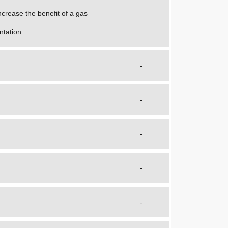
crease the benefit of a gas
ntation.
-
-
-
-
-