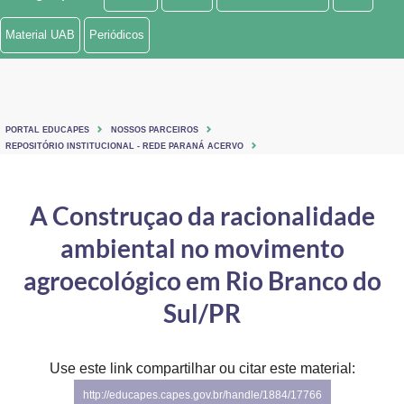
Ministério de Minas e Energia
Material UAB
Periódicos
Ministério da Ciência, Tecnologia, Inovações e Comunicações
Ministério do Meio Ambiente
PORTAL EDUCAPES
NOSSOS PARCEIROS
Ministério do Turismo
REPOSITÓRIO INSTITUCIONAL - REDE PARANÁ ACERVO
Ministério do Desenvolvimento Regional
A Construçao da racionalidade
Controladoria-Geral da União
ambiental no movimento
Ministério da Mulher, da Família e dos Direitos Humanos
agroecológico em Rio Branco do
Secretaria-Geral
Sul/PR
Secretaria de Governo
Use este link compartilhar ou citar este material:
Gabinete de Segurança Institucional
http://educapes.capes.gov.br/handle/1884/17766