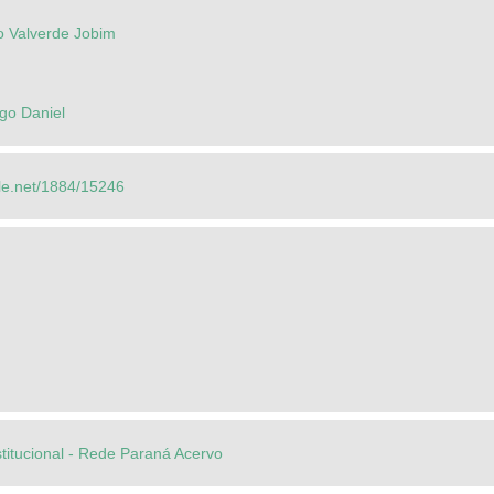
o Valverde Jobim
go Daniel
dle.net/1884/15246
stitucional - Rede Paraná Acervo