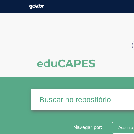
Casa Civil
Ministério da Justiça e
Segurança Pública
Ministério da Agricultura,
Ministério da Educação
Pecuária e Abastecimento
Ministério do Meio Ambiente
Ministério do Turismo
Secretaria de Governo
Gabinete de Segurança
Institucional
Navegar por:
Assunto