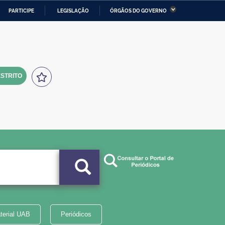
PARTICIPE
LEGISLAÇÃO
ÓRGÃOS DO GOVERNO
stério da Economia
Ministério da Infraestrutura
stério de Minas e Energia
Ministério da Ciência,
Tecnologia, Inovações e
Comunicações
STRITO
tério da Mulher, da Família
Secretaria-Geral
s Direitos Humanos
lto
terial UAB
Periódicos