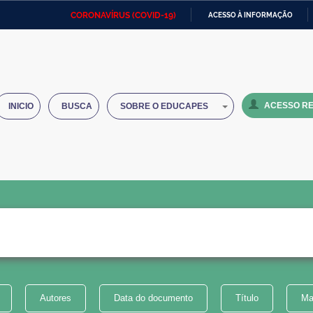
CORONAVÍRUS (COVID-19)
ACESSO À INFORMAÇÃO
Ministério da Defesa
Ministério das Relações
Mini
IR
Exteriores
PARA
O
Ministério da Cidadania
Ministério da Saúde
Mini
CONTEÚDO
ACESSO RE
INICIO
BUSCA
SOBRE O EDUCAPES
Ministério do Desenvolvimento
Controladoria-Geral da União
Minis
Regional
e do
Advocacia-Geral da União
Banco Central do Brasil
Plana
Autores
Data do documento
Título
Ma