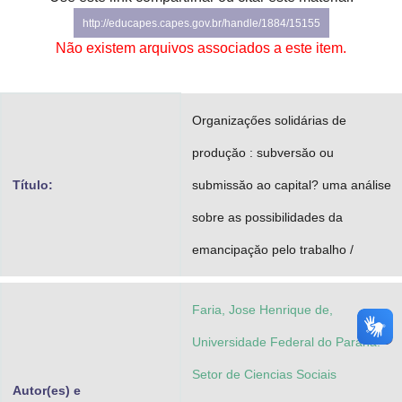
Advocacia-Geral da União
http://educapes.capes.gov.br/handle/1884/15155
Não existem arquivos associados a este item.
Banco Central do Brasil
Planalto
Organizaçőes solidárias de
produçăo : subversăo ou
Título:
submissăo ao capital? uma análise
sobre as possibilidades da
emancipaçăo pelo trabalho /
Faria, Jose Henrique de,
Universidade Federal do Paraná.
Setor de Ciencias Sociais
Autor(es) e