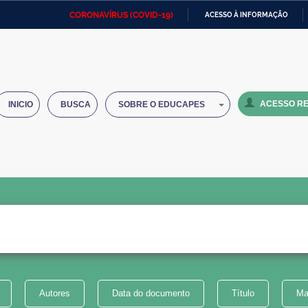
CORONAVÍRUS (COVID-19)
ACESSO À INFORMAÇÃO
Ministério da Defesa
Ministério das Relações
Mini
IR
Exteriores
PARA
O
Ministério da Cidadania
Ministério da Saúde
Mini
CONTEÚDO
ACESSO RE
INICIO
BUSCA
SOBRE O EDUCAPES
Ministério do Desenvolvimento
Controladoria-Geral da União
Minis
Regional
e do
Advocacia-Geral da União
Banco Central do Brasil
Plana
Autores
Data do documento
Título
Ma