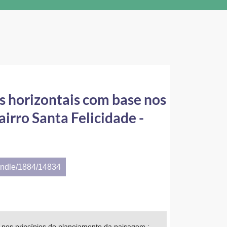
s horizontais com base nos
irro Santa Felicidade -
andle/1884/14834
 nos princípios do planejamento da paisagem :