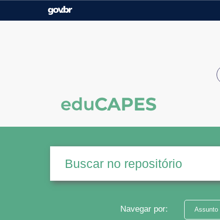
Casa Civil
Ministério da Justiça e
Segurança Pública
Ministério da Agricultura,
Ministério da Educação
Pecuária e Abastecimento
Ministério do Meio Ambiente
Ministério do Turismo
Secretaria de Governo
Gabinete de Segurança
Institucional
Navegar por:
Assunto