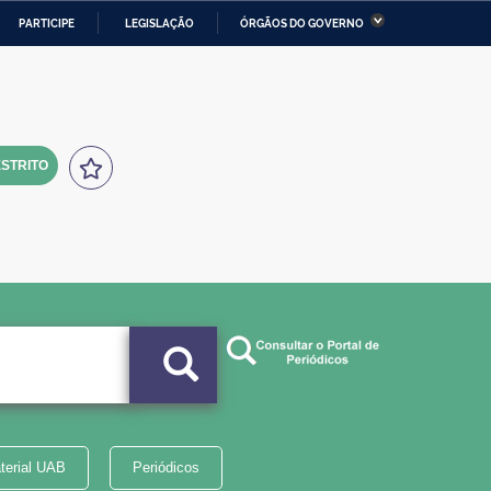
PARTICIPE
LEGISLAÇÃO
ÓRGÃOS DO GOVERNO
stério da Economia
Ministério da Infraestrutura
stério de Minas e Energia
Ministério da Ciência,
Tecnologia, Inovações e
Comunicações
STRITO
tério da Mulher, da Família
Secretaria-Geral
s Direitos Humanos
lto
terial UAB
Periódicos