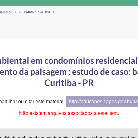
TUCIONAL - REDE PARANÁ ACERVO
biental em condomínios residenciai
ento da paisagem : estudo de caso: ba
Curitiba - PR
artilhar ou citar este material:
http://educapes.capes.gov.br/h
Não existem arquivos associados a este item.
ualidade ambiental em condomínios residenciais horizontais com base