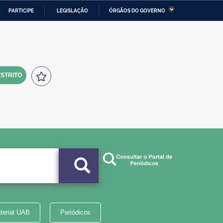
PARTICIPE
LEGISLAÇÃO
ÓRGÃOS DO GOVERNO
stério da Economia
Ministério da Infraestrutura
stério de Minas e Energia
Ministério da Ciência,
Tecnologia, Inovações e
Comunicações
STRITO
tério da Mulher, da Família
Secretaria-Geral
s Direitos Humanos
lto
terial UAB
Periódicos