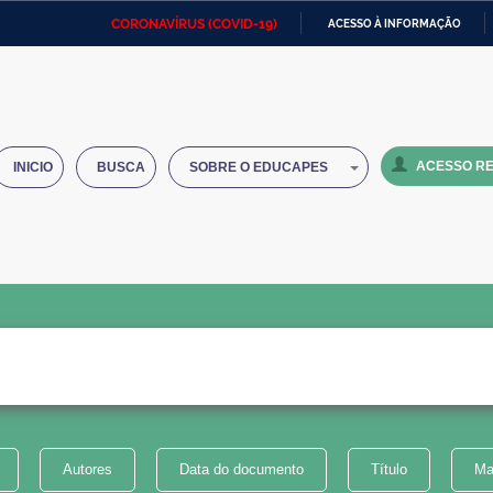
CORONAVÍRUS (COVID-19)
ACESSO À INFORMAÇÃO
Ministério da Defesa
Ministério das Relações
Mini
IR
Exteriores
PARA
O
Ministério da Cidadania
Ministério da Saúde
Mini
CONTEÚDO
ACESSO RE
INICIO
BUSCA
SOBRE O EDUCAPES
Ministério do Desenvolvimento
Controladoria-Geral da União
Minis
Regional
e do
Advocacia-Geral da União
Banco Central do Brasil
Plana
Autores
Data do documento
Título
Ma