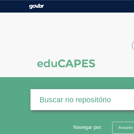
Casa Civil
Ministério da Justiça e
Segurança Pública
Ministério da Agricultura,
Ministério da Educação
Pecuária e Abastecimento
Ministério do Meio Ambiente
Ministério do Turismo
Secretaria de Governo
Gabinete de Segurança
Institucional
Navegar por:
Assunto