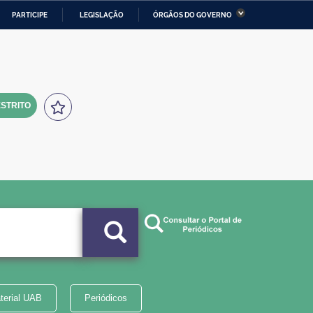
PARTICIPE
LEGISLAÇÃO
ÓRGÃOS DO GOVERNO
stério da Economia
Ministério da Infraestrutura
stério de Minas e Energia
Ministério da Ciência,
Tecnologia, Inovações e
Comunicações
STRITO
tério da Mulher, da Família
Secretaria-Geral
s Direitos Humanos
lto
terial UAB
Periódicos