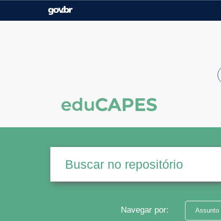
Casa Civil
Ministério da Justiça e
Segurança Pública
Ministério da Agricultura,
Ministério da Educação
Pecuária e Abastecimento
Ministério do Meio Ambiente
Ministério do Turismo
Secretaria de Governo
Gabinete de Segurança
Institucional
Navegar por:
Assunto