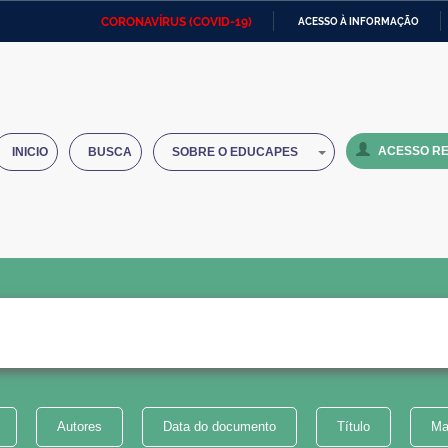
CORONAVÍRUS (COVID-19)
ACESSO À INFORMAÇÃO
Ministério da Defesa
Ministério das Relações
Mini
IR
Exteriores
PARA
O
Ministério da Cidadania
Ministério da Saúde
Mini
CONTEÚDO
ACESSO RE
INICIO
BUSCA
SOBRE O EDUCAPES
Ministério do Desenvolvimento
Controladoria-Geral da União
Minis
Regional
e do
Advocacia-Geral da União
Banco Central do Brasil
Plana
Autores
Data do documento
Título
Ma