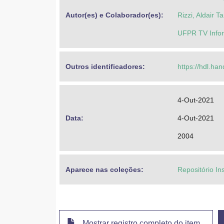
Autor(es) e Colaborador(es): 
Rizzi, Aldair T
UFPR TV Infor
Outros identificadores: 
https://hdl.ha
4-Out-2021
Data: 
4-Out-2021
2004
Aparece nas coleções:
Repositório In
Mostrar registro completo do item