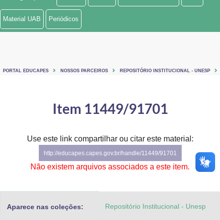
Ministério de Minas e Energia
Material UAB
Periódicos
Ministério da Ciência, Tecnologia, Inovações e Comunicações
Ministério do Meio Ambiente
PORTAL EDUCAPES
NOSSOS PARCEIROS
REPOSITÓRIO INSTITUCIONAL - UNESP
Ministério do Turismo
Ministério do Desenvolvimento Regional
Item 11449/91701
Controladoria-Geral da União
Use este link compartilhar ou citar este material:
Ministério da Mulher, da Família e dos Direitos Humanos
http://educapes.capes.gov.br/handle/11449/91701
Secretaria-Geral
Não existem arquivos associados a este item.
Secretaria de Governo
Repositório Institucional - Unesp
Aparece nas coleções:
Gabinete de Segurança Institucional