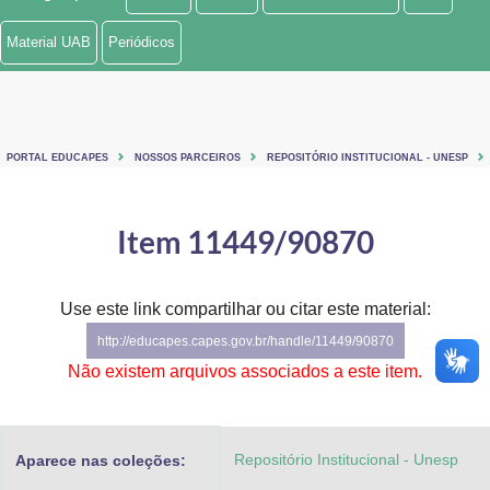
Ministério de Minas e Energia
Material UAB
Periódicos
Ministério da Ciência, Tecnologia, Inovações e Comunicações
Ministério do Meio Ambiente
PORTAL EDUCAPES
NOSSOS PARCEIROS
REPOSITÓRIO INSTITUCIONAL - UNESP
Ministério do Turismo
Ministério do Desenvolvimento Regional
Item 11449/90870
Controladoria-Geral da União
Use este link compartilhar ou citar este material:
Ministério da Mulher, da Família e dos Direitos Humanos
http://educapes.capes.gov.br/handle/11449/90870
Secretaria-Geral
Não existem arquivos associados a este item.
Secretaria de Governo
Repositório Institucional - Unesp
Aparece nas coleções:
Gabinete de Segurança Institucional