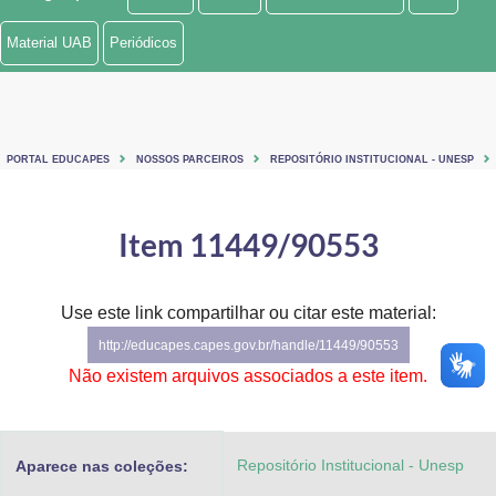
Ministério de Minas e Energia
Material UAB
Periódicos
Ministério da Ciência, Tecnologia, Inovações e Comunicações
Ministério do Meio Ambiente
PORTAL EDUCAPES
NOSSOS PARCEIROS
REPOSITÓRIO INSTITUCIONAL - UNESP
Ministério do Turismo
Ministério do Desenvolvimento Regional
Item 11449/90553
Controladoria-Geral da União
Use este link compartilhar ou citar este material:
Ministério da Mulher, da Família e dos Direitos Humanos
http://educapes.capes.gov.br/handle/11449/90553
Secretaria-Geral
Não existem arquivos associados a este item.
Secretaria de Governo
Repositório Institucional - Unesp
Aparece nas coleções:
Gabinete de Segurança Institucional