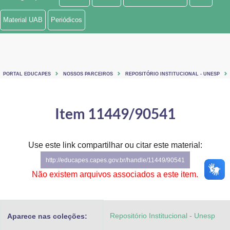
Ministério de Minas e Energia
Material UAB
Periódicos
Ministério da Ciência, Tecnologia, Inovações e Comunicações
Ministério do Meio Ambiente
PORTAL EDUCAPES
NOSSOS PARCEIROS
REPOSITÓRIO INSTITUCIONAL - UNESP
Ministério do Turismo
Ministério do Desenvolvimento Regional
Item 11449/90541
Controladoria-Geral da União
Use este link compartilhar ou citar este material:
Ministério da Mulher, da Família e dos Direitos Humanos
http://educapes.capes.gov.br/handle/11449/90541
Secretaria-Geral
Não existem arquivos associados a este item.
Secretaria de Governo
Repositório Institucional - Unesp
Aparece nas coleções:
Gabinete de Segurança Institucional