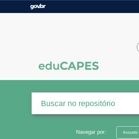
Casa Civil
Ministério da Justiça e
Segurança Pública
Ministério da Agricultura,
Ministério da Educação
Pecuária e Abastecimento
Ministério do Meio Ambiente
Ministério do Turismo
Secretaria de Governo
Gabinete de Segurança
Institucional
Navegar por:
Assunto