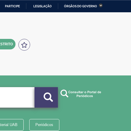
PARTICIPE
LEGISLAÇÃO
ÓRGÃOS DO GOVERNO
stério da Economia
Ministério da Infraestrutura
stério de Minas e Energia
Ministério da Ciência,
Tecnologia, Inovações e
Comunicações
STRITO
tério da Mulher, da Família
Secretaria-Geral
s Direitos Humanos
lto
terial UAB
Periódicos