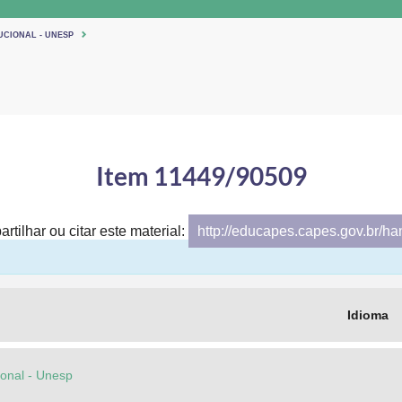
UCIONAL - UNESP
Item 11449/90509
rtilhar ou citar este material:
http://educapes.capes.gov.br/h
Idioma
cional - Unesp