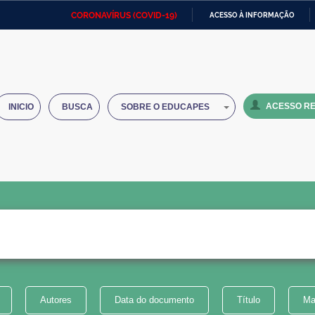
CORONAVÍRUS (COVID-19)
ACESSO À INFORMAÇÃO
Ministério da Defesa
Ministério das Relações
Mini
IR
Exteriores
PARA
O
Ministério da Cidadania
Ministério da Saúde
Mini
CONTEÚDO
ACESSO RE
INICIO
BUSCA
SOBRE O EDUCAPES
Ministério do Desenvolvimento
Controladoria-Geral da União
Minis
Regional
e do
Advocacia-Geral da União
Banco Central do Brasil
Plana
Autores
Data do documento
Título
Ma