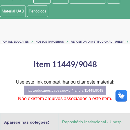
Ministério de Minas e Energia
Material UAB
Periódicos
Ministério da Ciência, Tecnologia, Inovações e Comunicações
Ministério do Meio Ambiente
PORTAL EDUCAPES
NOSSOS PARCEIROS
REPOSITÓRIO INSTITUCIONAL - UNESP
Ministério do Turismo
Ministério do Desenvolvimento Regional
Item 11449/9048
Controladoria-Geral da União
Use este link compartilhar ou citar este material:
Ministério da Mulher, da Família e dos Direitos Humanos
http://educapes.capes.gov.br/handle/11449/9048
Secretaria-Geral
Não existem arquivos associados a este item.
Secretaria de Governo
Repositório Institucional - Unesp
Aparece nas coleções:
Gabinete de Segurança Institucional